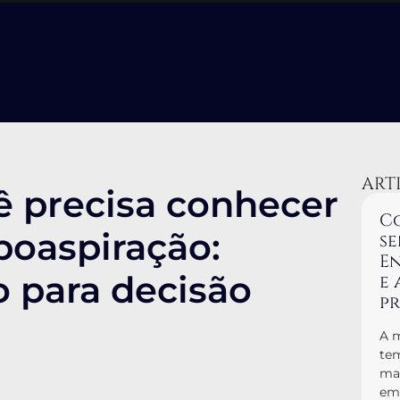
ART
cê precisa conhecer
Co
ipoaspiração:
se
En
vo para decisão
e 
p
A m
tem
man
em 