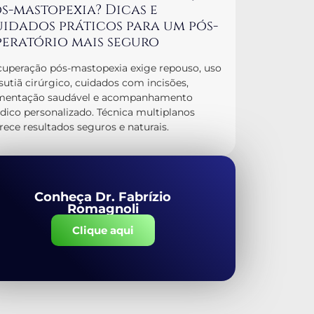
s-mastopexia? Dicas e
idados práticos para um pós-
eratório mais seguro
uperação pós-mastopexia exige repouso, uso
sutiã cirúrgico, cuidados com incisões,
imentação saudável e acompanhamento
ico personalizado. Técnica multiplanos
rece resultados seguros e naturais.
Conheça Dr. Fabrízio
Romagnoli
Clique aqui