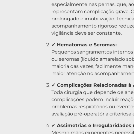
especialmente nas pernas, que, a
representam complicação grave. Os
prolongado e imobilização. Técnic
acompanhamento rigoroso reduzem 
vigilância deve ser constante.
✓ Hematomas e Seromas:
Pequenos sangramentos internos
ou seromas (líquido amarelado sob
maioria das vezes, facilmente ma
maior atenção no acompanhament
✓ Complicações Relacionadas à 
Toda cirurgia que depende de anes
complicações podem incluir reações 
problemas respiratórios ou evento
avaliação pré-operatória criteriosa
✓ Assimetrias e Irregularidades
Mesmo mãos experientes necessitam