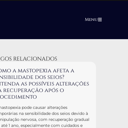
Menu
IGOS RELACIONADOS
mo a mastopexia afeta a
nsibilidade dos seios?
tenda as possíveis alterações
a recuperação após o
rocedimento
astopexia pode causar alterações
porárias na sensibilidade dos seios devido à
ipulação nervosa, com recuperação gradual
até 1 ano, especialmente com cuidados e