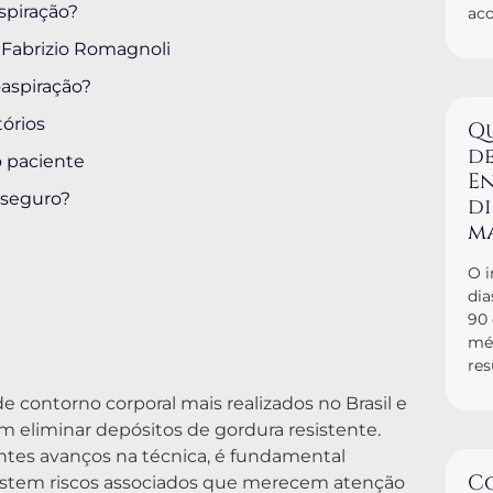
aspiração?
ac
Fabrizio Romagnoli
aspiração?
órios
Q
de
o paciente
En
 seguro?
d
m
O i
dia
90
mé
res
 contorno corporal mais realizados no Brasil e
 eliminar depósitos de gordura resistente.
ntes avanços na técnica, é fundamental
C
istem riscos associados que merecem atenção