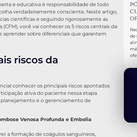
pó
aberta e educativa é responsabilidade de todo
cu
scolha verdadeiramente consciente. Neste artigo,
op
cias científicas e seguindo rigorosamente as
 (CFM), você vai conhecer os 5 riscos centrais da
Rec
 e aprender sobre diferenciais que garantem
de 
al
méd
ofe
is riscos da
encial conhecer os principais riscos apontados
rticipação ativa do paciente nessa etapa
 o planejamento e o gerenciamento de
ombose Venosa Profunda e Embolia
rrer a formação de coágulos sanguíneos,