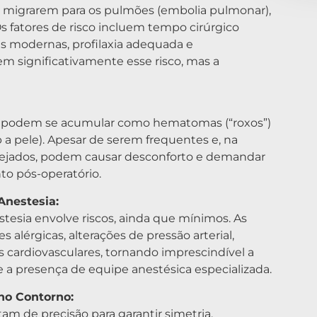
o migrarem para os pulmões (embolia pulmonar),
 fatores de risco incluem tempo cirúrgico
as modernas, profilaxia adequada e
significativamente esse risco, mas a
 podem se acumular como hematomas (“roxos”)
 a pele). Apesar de serem frequentes e, na
nejados, podem causar desconforto e demandar
o pós-operatório.
Anestesia:
tesia envolve riscos, ainda que mínimos. As
alérgicas, alterações de pressão arterial,
s cardiovasculares, tornando imprescindível a
 e a presença de equipe anestésica especializada.
 no Contorno:
 de precisão para garantir simetria.