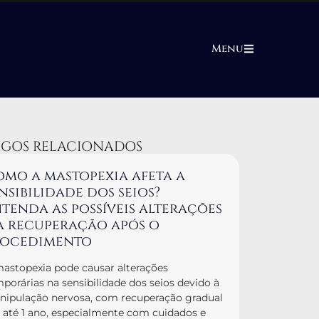
Menu
IGOS RELACIONADOS
mo a mastopexia afeta a
nsibilidade dos seios?
tenda as possíveis alterações
a recuperação após o
rocedimento
astopexia pode causar alterações
porárias na sensibilidade dos seios devido à
ipulação nervosa, com recuperação gradual
até 1 ano, especialmente com cuidados e