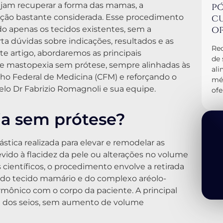
ejam recuperar a forma das mamas, a
pó
cu
ção bastante considerada. Esse procedimento
op
do apenas os tecidos existentes, sem a
a dúvidas sobre indicações, resultados e as
Rec
te artigo, abordaremos as principais
de 
bre mastopexia sem prótese, sempre alinhadas às
al
elho Federal de Medicina (CFM) e reforçando o
méd
elo Dr Fabrizio Romagnoli e sua equipe.
ofe
ia sem prótese?
stica realizada para elevar e remodelar as
do à flacidez da pele ou alterações no volume
científicos, o procedimento envolve a retirada
 do tecido mamário e do complexo aréolo-
mônico com o corpo da paciente. A principal
ural dos seios, sem aumento de volume