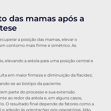
to das mamas após a
tese
ecuperar a posição das mamas, elevar o
m contorno mais firme e simétrico. As
 elevando a aréola para uma posição central e
lta em maior firmeza e diminuição da flacidez;
ndo-se ao biotipo da paciente.
fazem parte do processo e sua extensão
te ao redor da aréola e, em alguns casos,
o. O resultado final depende de fatores como a
al e adesão às orientações pós-operatórias. Não