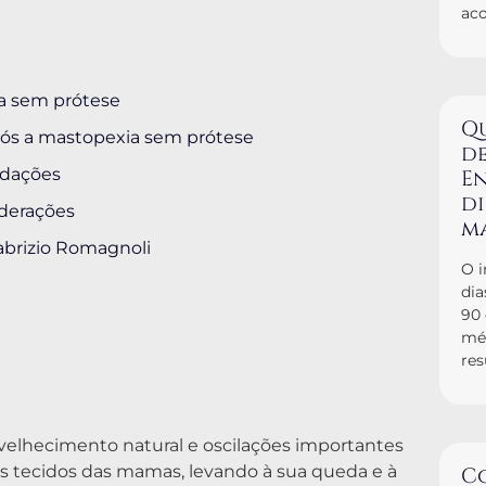
ac
ia sem prótese
Q
ós a mastopexia sem prótese
de
ndações
En
d
iderações
m
abrizio Romagnoli
O i
dia
90
mé
res
elhecimento natural e oscilações importantes
s tecidos das mamas, levando à sua queda e à
C