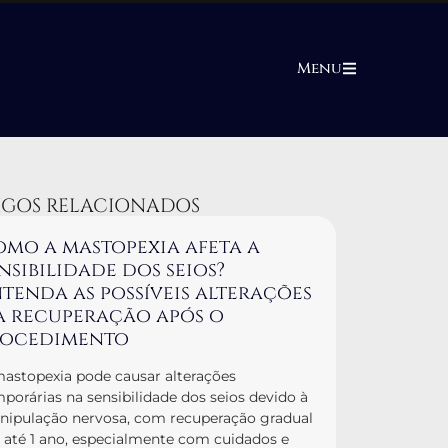
Menu
IGOS RELACIONADOS
mo a mastopexia afeta a
nsibilidade dos seios?
tenda as possíveis alterações
a recuperação após o
rocedimento
astopexia pode causar alterações
porárias na sensibilidade dos seios devido à
ipulação nervosa, com recuperação gradual
até 1 ano, especialmente com cuidados e