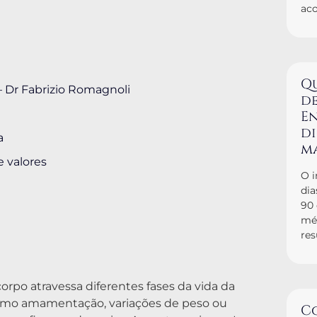
ac
Q
– Dr Fabrizio Romagnoli
de
En
d
a
m
e valores
O i
dia
90
mé
res
orpo atravessa diferentes fases da vida da
omo amamentação, variações de peso ou
C