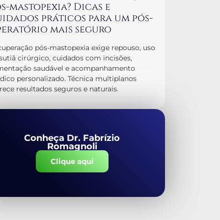
s-mastopexia? Dicas e
idados práticos para um pós-
eratório mais seguro
uperação pós-mastopexia exige repouso, uso
sutiã cirúrgico, cuidados com incisões,
imentação saudável e acompanhamento
ico personalizado. Técnica multiplanos
rece resultados seguros e naturais.
Conheça Dr. Fabrízio
Romagnoli
Clique aqui