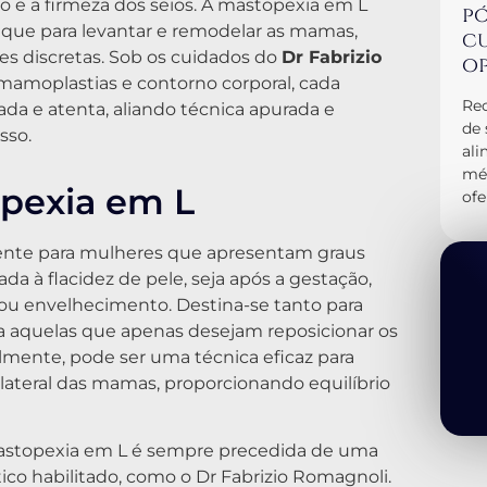
 e a firmeza dos seios. A mastopexia em L
pó
que para levantar e remodelar as mamas,
cu
es discretas. Sob os cuidados do
Dr Fabrizio
op
 mamoplastias e contorno corporal, cada
Rec
da e atenta, aliando técnica apurada e
de 
sso.
al
méd
opexia em L
ofe
ente para mulheres que apresentam graus
a à flacidez de pele, seja após a gestação,
u envelhecimento. Destina-se tanto para
aquelas que apenas desejam reposicionar os
lmente, pode ser uma técnica eficaz para
 lateral das mamas, proporcionando equilíbrio
 mastopexia em L é sempre precedida de uma
tico habilitado, como o Dr Fabrizio Romagnoli.