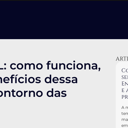
ART
: como funciona,
Co
efícios dessa
se
En
contorno das
e 
p
A m
tem
man
em 