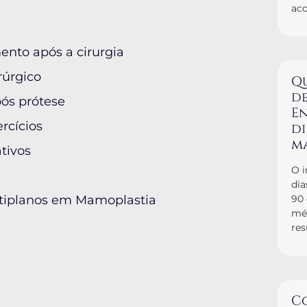
ac
ento após a cirurgia
rúrgico
Q
de
pós prótese
En
ercícios
d
m
tivos
O i
dia
ltiplanos em Mamoplastia
90
mé
res
C