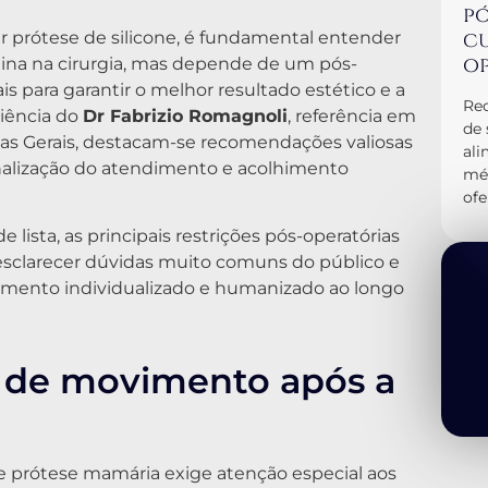
pó
cu
r prótese de silicone, é fundamental entender
op
ina na cirurgia, mas depende de um pós-
is para garantir o melhor resultado estético e a
Rec
iência do
Dr Fabrizio Romagnoli
, referência em
de 
as Gerais, destacam-se recomendações valiosas
al
nalização do atendimento e acolhimento
méd
ofe
lista, as principais restrições pós-operatórias
 esclarecer dúvidas muito comuns do público e
amento individualizado e humanizado ao longo
es de movimento após a
e prótese mamária exige atenção especial aos