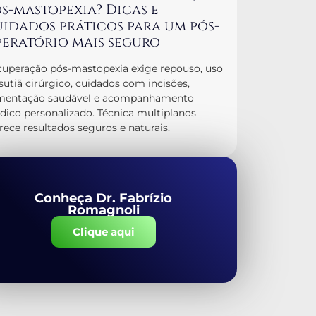
s-mastopexia? Dicas e
idados práticos para um pós-
eratório mais seguro
uperação pós-mastopexia exige repouso, uso
sutiã cirúrgico, cuidados com incisões,
imentação saudável e acompanhamento
ico personalizado. Técnica multiplanos
rece resultados seguros e naturais.
Conheça Dr. Fabrízio
Romagnoli
Clique aqui