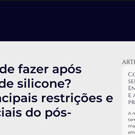
ART
de fazer após
Co
de silicone?
se
En
ncipais restrições e
e 
p
iais do pós-
A m
tem
man
em 