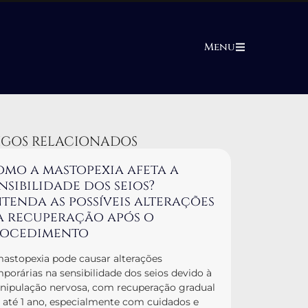
Menu
IGOS RELACIONADOS
mo a mastopexia afeta a
nsibilidade dos seios?
tenda as possíveis alterações
a recuperação após o
rocedimento
astopexia pode causar alterações
porárias na sensibilidade dos seios devido à
ipulação nervosa, com recuperação gradual
até 1 ano, especialmente com cuidados e