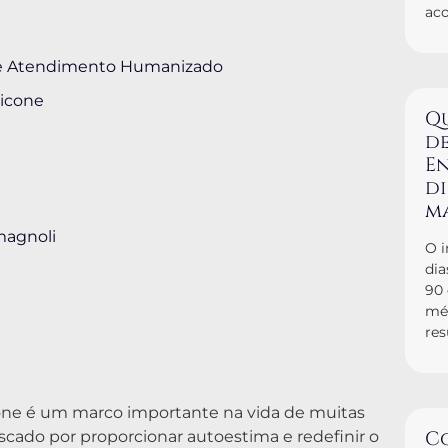
ac
s e Atendimento Humanizado
licone
Q
de
En
d
m
magnoli
O i
dia
90
mé
res
cone é um marco importante na vida de muitas
C
cado por proporcionar autoestima e redefinir o