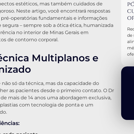
pó
spectos estéticos, mas também cuidados de
cu
oso. Neste artigo, você encontrará respostas
op
 pré-operatórias fundamentais e informações
 segura – sempre sob a ótica ética, humanizada
Rec
erência no interior de Minas Gerais em
de 
os de contorno corporal.
al
méd
ofe
écnica Multiplanos e
nizado
 não só da técnica, mas da capacidade do
olher as pacientes desde o primeiro contato. O Dr
 de mais de 14 anos uma abordagem exclusiva,
lastias com tecnologia de ponta e um
do.
ências: