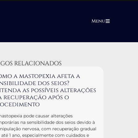
Menu
IGOS RELACIONADOS
mo a mastopexia afeta a
nsibilidade dos seios?
tenda as possíveis alterações
a recuperação após o
rocedimento
astopexia pode causar alterações
porárias na sensibilidade dos seios devido à
ipulação nervosa, com recuperação gradual
até 1 ano, especialmente com cuidados e