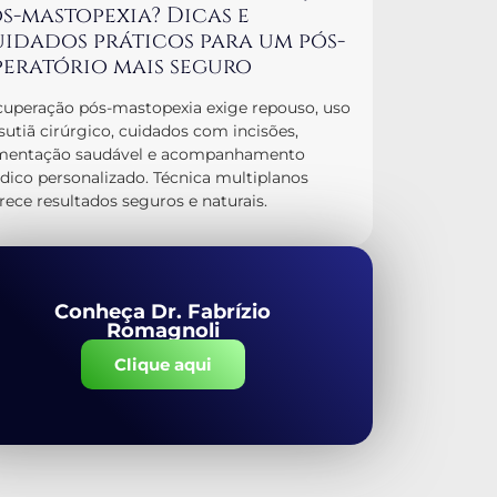
s-mastopexia? Dicas e
idados práticos para um pós-
eratório mais seguro
uperação pós-mastopexia exige repouso, uso
sutiã cirúrgico, cuidados com incisões,
imentação saudável e acompanhamento
ico personalizado. Técnica multiplanos
rece resultados seguros e naturais.
Conheça Dr. Fabrízio
Romagnoli
Clique aqui