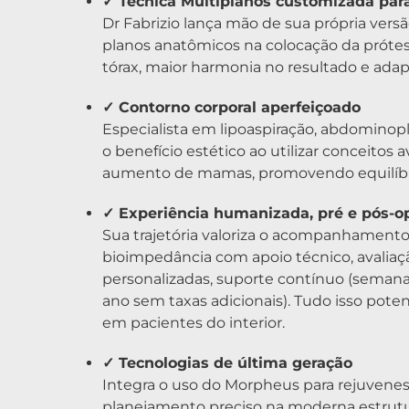
✓ Técnica Multiplanos customizada par
Dr Fabrizio lança mão de sua própria versã
planos anatômicos na colocação da prótes
tórax, maior harmonia no resultado e ad
✓ Contorno corporal aperfeiçoado
Especialista em lipoaspiração, abdominopl
o benefício estético ao utilizar conceitos
aumento de mamas, promovendo equilíbri
✓ Experiência humanizada, pré e pós-op
Sua trajetória valoriza o acompanhamento
bioimpedância com apoio técnico, avaliaç
personalizadas, suporte contínuo (semana
ano sem taxas adicionais). Tudo isso poten
em pacientes do interior.
✓ Tecnologias de última geração
Integra o uso do Morpheus para rejuvenes
planejamento preciso na moderna estrutur