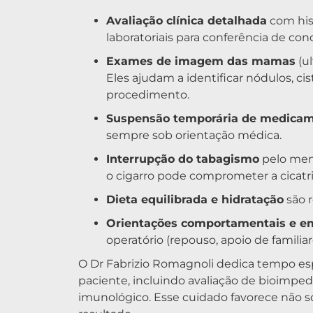
Avaliação clínica detalhada
com hist
laboratoriais para conferência de cond
Exames de imagem das mamas
(ul
Eles ajudam a identificar nódulos, ci
procedimento.
Suspensão temporária de medica
sempre sob orientação médica.
Interrupção do tabagismo
pelo men
o cigarro pode comprometer a cicatri
Dieta equilibrada e hidratação
são 
Orientações comportamentais e e
operatório (repouso, apoio de familia
O Dr Fabrizio Romagnoli dedica tempo es
paciente, incluindo avaliação de bioimpe
imunológico. Esse cuidado favorece não 