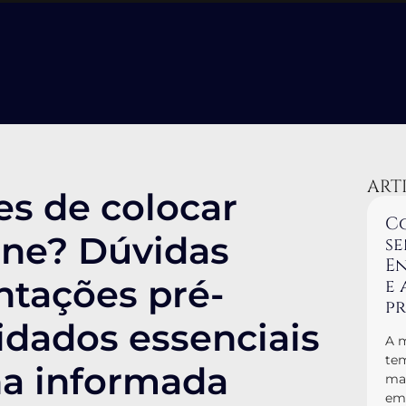
ART
es de colocar
Co
cone? Dúvidas
se
En
ntações pré-
e 
p
idados essenciais
A m
tem
ha informada
man
em 