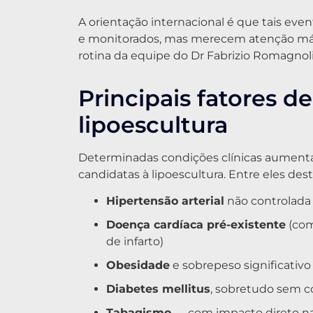
A orientação internacional é que tais ev
e monitorados, mas merecem atenção máxi
rotina da equipe do Dr Fabrizio Romagnoli
Principais fatores d
lipoescultura
Determinadas condições clínicas aumenta
candidatas à lipoescultura. Entre eles des
Hipertensão arterial
não controlada
Doença cardíaca pré-existente
(com
de infarto)
Obesidade
e sobrepeso significativo
Diabetes mellitus
, sobretudo sem co
Tabagismo
— com impacto direto na 