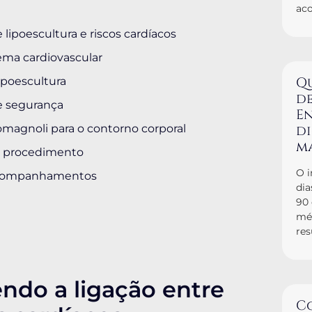
ac
lipoescultura e riscos cardíacos
tema cardiovascular
Q
lipoescultura
de
de segurança
En
omagnoli para o contorno corporal
d
m
ao procedimento
O i
 acompanhamentos
dia
90
mé
res
ndo a ligação entre
C