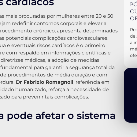
s cardíacos
pó
cu
icas mais procuradas por mulheres entre 20 e 50
op
am redefinir contornos corporais e elevar a
Rec
rocedimento cirúrgico, apresenta determinados
de 
as potenciais complicações cardiovasculares.
al
a e eventuais riscos cardíacos é o primeiro
méd
re com respaldo em informações científicas e
ofe
 diretrizes médicas, a adoção de medidas
fundamental para garantir a segurança total da
a de procedimentos de média duração e com
rdura.
Dr Fabrizio Romagnoli
, referência em
cuidado humanizado, reforça a necessidade de
zado para prevenir tais complicações.
a pode afetar o sistema