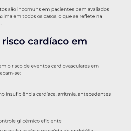
entos são incomuns em pacientes bem avaliados
ma em todos os casos, o que se reflete na
.
e risco cardíaco em
m o risco de eventos cardiovasculares em
tacam-se:
o insuficiência cardíaca, arritmia, antecedentes
ntrole glicêmico eficiente
vascularização e na saúde do endotélio