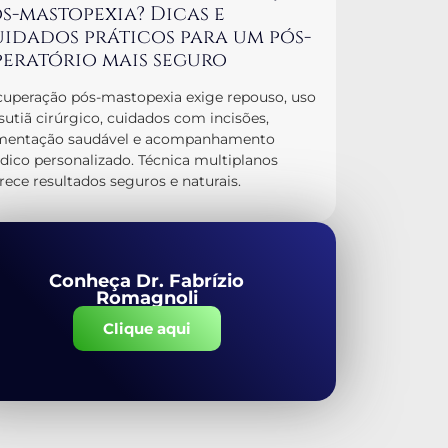
s-mastopexia? Dicas e
idados práticos para um pós-
eratório mais seguro
uperação pós-mastopexia exige repouso, uso
sutiã cirúrgico, cuidados com incisões,
imentação saudável e acompanhamento
ico personalizado. Técnica multiplanos
rece resultados seguros e naturais.
Conheça Dr. Fabrízio
Romagnoli
Clique aqui