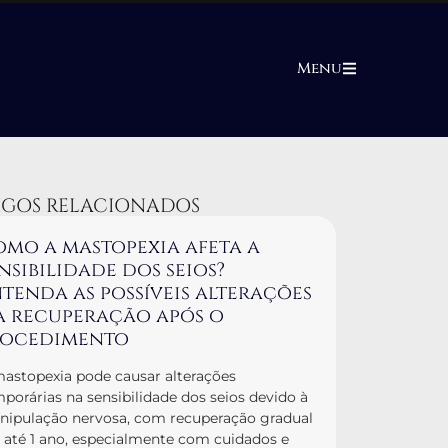
Menu
IGOS RELACIONADOS
mo a mastopexia afeta a
nsibilidade dos seios?
tenda as possíveis alterações
a recuperação após o
rocedimento
astopexia pode causar alterações
porárias na sensibilidade dos seios devido à
ipulação nervosa, com recuperação gradual
até 1 ano, especialmente com cuidados e