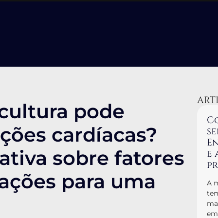
ART
scultura pode
Co
ções cardíacas?
se
En
ativa sobre fatores
e 
p
ntações para uma
A m
tem
man
em 