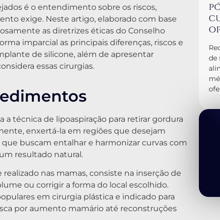
pó
jados é o entendimento sobre os riscos,
cu
nto exige. Neste artigo, elaborado com base
op
rosamente as diretrizes éticas do Conselho
ma imparcial as principais diferenças, riscos e
Rec
implante de silicone, além de apresentar
de 
sidera essas cirurgias.
al
méd
ofe
cedimentos
 a técnica de lipoaspiração para retirar gordura
ormente, enxertá-la em regiões que desejam
as que buscam entalhar e harmonizar curvas com
um resultado natural.
e realizado nas mamas, consiste na inserção de
ume ou corrigir a forma do local escolhido.
pulares em cirurgia plástica e indicado para
busca por aumento mamário até reconstruções