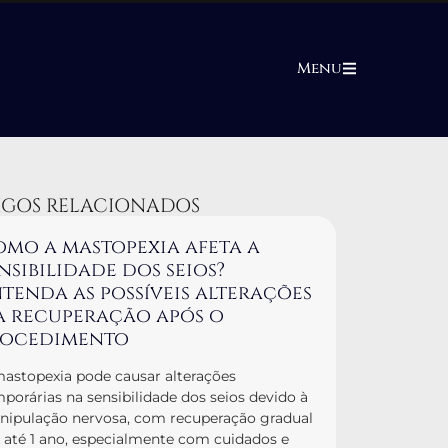
Menu
IGOS RELACIONADOS
mo a mastopexia afeta a
nsibilidade dos seios?
tenda as possíveis alterações
a recuperação após o
rocedimento
astopexia pode causar alterações
porárias na sensibilidade dos seios devido à
ipulação nervosa, com recuperação gradual
até 1 ano, especialmente com cuidados e