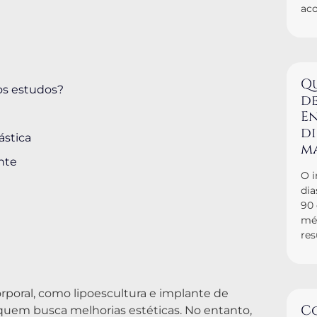
ac
a
Q
os estudos?
de
En
d
ástica
m
nte
O i
dia
90
mé
res
orporal, como lipoescultura e implante de
C
quem busca melhorias estéticas. No entanto,