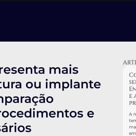
ART
presenta mais
Co
ltura ou implante
se
En
mparação
e 
p
rocedimentos e
A m
tem
ários
man
em 