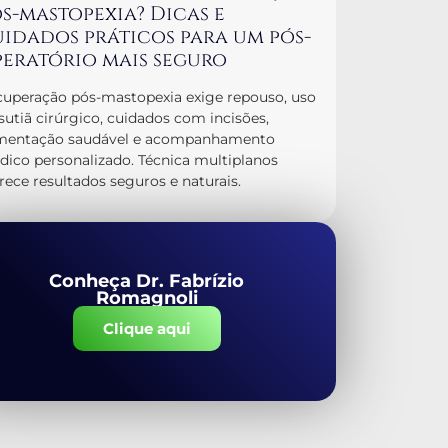
s-mastopexia? Dicas e
idados práticos para um pós-
eratório mais seguro
uperação pós-mastopexia exige repouso, uso
sutiã cirúrgico, cuidados com incisões,
imentação saudável e acompanhamento
ico personalizado. Técnica multiplanos
rece resultados seguros e naturais.
Conheça Dr. Fabrízio
Romagnoli
Clique aqui