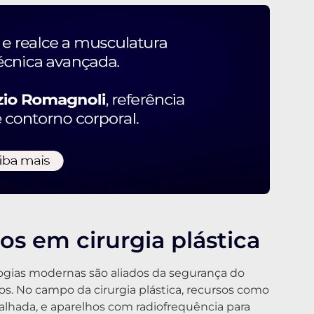
os em cirurgia plástica
logias modernas são aliados da segurança do
os. No campo da cirurgia plástica, recursos como
alhada, e aparelhos com radiofrequência para