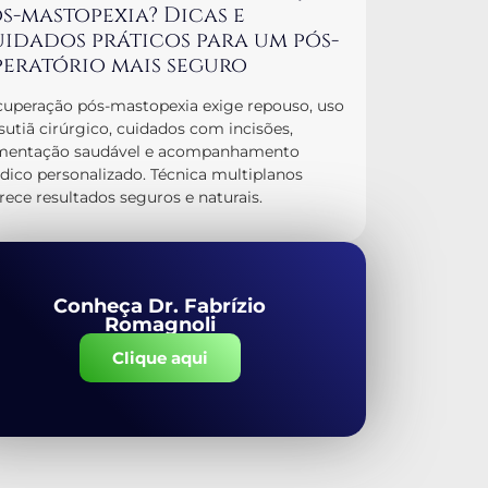
s-mastopexia? Dicas e
idados práticos para um pós-
eratório mais seguro
uperação pós-mastopexia exige repouso, uso
sutiã cirúrgico, cuidados com incisões,
imentação saudável e acompanhamento
ico personalizado. Técnica multiplanos
rece resultados seguros e naturais.
Conheça Dr. Fabrízio
Romagnoli
Clique aqui