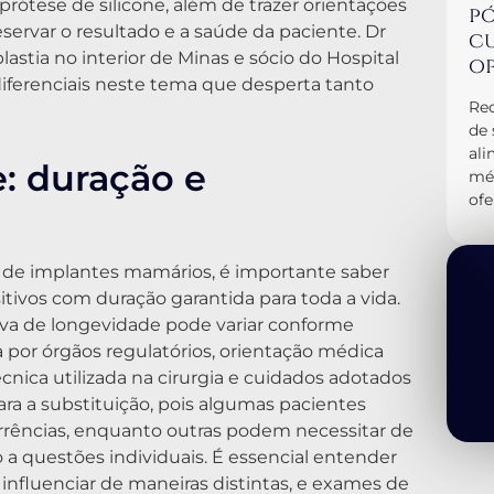
rótese de silicone, além de trazer orientações
pó
ervar o resultado e a saúde da paciente. Dr
cu
stia no interior de Minas e sócio do Hospital
op
diferenciais neste tema que desperta tanto
Rec
de 
al
e: duração e
méd
ofe
o de implantes mamários, é importante saber
itivos com duração garantida para toda a vida.
va de longevidade pode variar conforme
a por órgãos regulatórios, orientação médica
cnica utilizada na cirurgia e cuidados adotados
ara a substituição, pois algumas pacientes
rências, enquanto outras podem necessitar de
o a questões individuais. É essencial entender
nfluenciar de maneiras distintas, e exames de