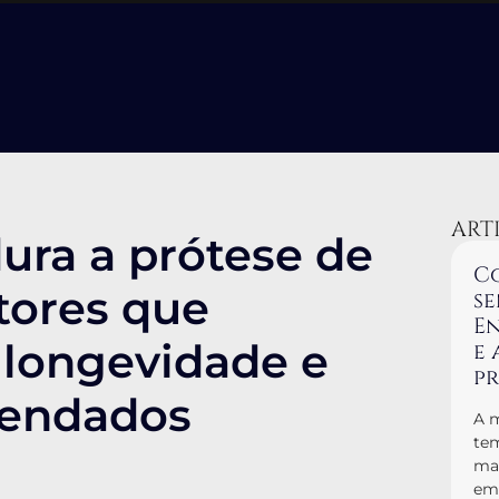
ART
ra a prótese de
Co
atores que
se
En
 longevidade e
e 
p
mendados
A m
tem
man
em 