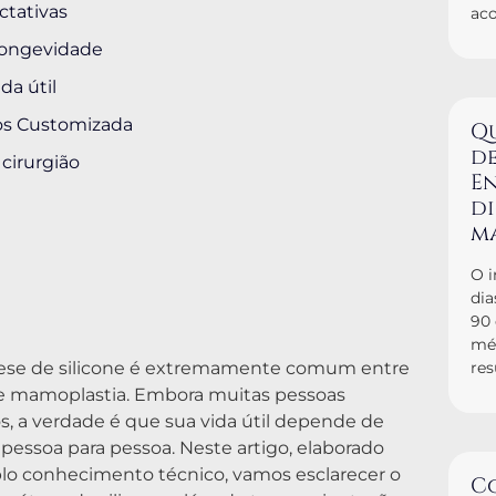
ctativas
ac
 longevidade
da útil
nos Customizada
Q
de
 cirurgião
En
d
m
O i
dia
90
mé
tese de silicone é extremamente comum entre
res
 mamoplastia. Embora muitas pessoas
s, a verdade é que sua vida útil depende de
 pessoa para pessoa. Neste artigo, elaborado
plo conhecimento técnico, vamos esclarecer o
C