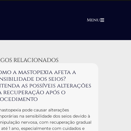
Menu
IGOS RELACIONADOS
mo a mastopexia afeta a
nsibilidade dos seios?
tenda as possíveis alterações
a recuperação após o
rocedimento
astopexia pode causar alterações
porárias na sensibilidade dos seios devido à
ipulação nervosa, com recuperação gradual
até 1 ano, especialmente com cuidados e