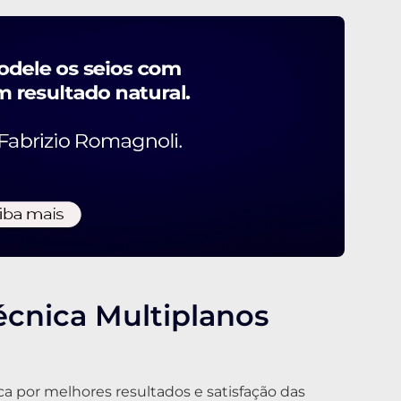
écnica Multiplanos
ca por melhores resultados e satisfação das