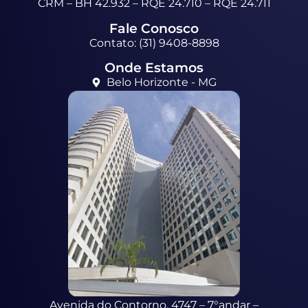
CRM – BH 42.932 – RQE 24.710 – RQE 24.711
Fale Conosco
Contato: (31) 9408-8898
Onde Estamos
Belo Horizonte - MG
Avenida do Contorno, 4747 – 7°andar –